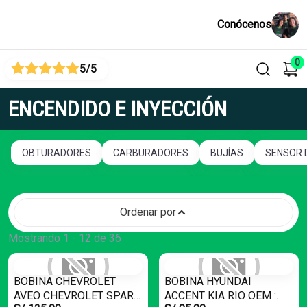
Conócenos
0
5
/5
ENCENDIDO E INYECCIÓN
OBTURADORES
CARBURADORES
BUJÍAS
SENSOR 
Ordenar por
Mostrando 1 - 12 de 36
BOBINA CHEVROLET
BOBINA HYUNDAI
AVEO CHEVROLET SPARK
ACCENT KIA RIO OEM :