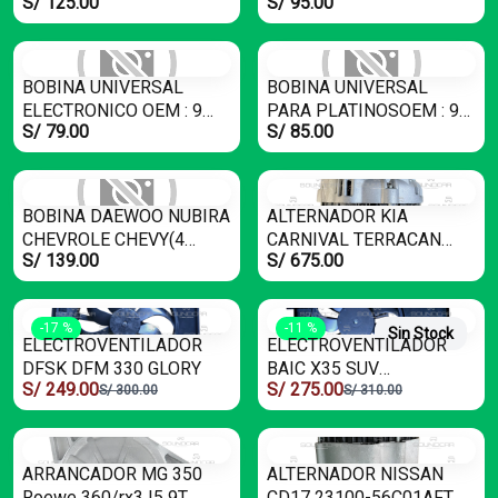
S/ 125.00
S/ 95.00
(3PINES)OEM : 19005236
27310-22610
BOBINA UNIVERSAL
BOBINA UNIVERSAL
ELECTRONICO OEM : 9
PARA PLATINOSOEM : 9
S/ 79.00
S/ 85.00
220 081 067
220 081 054
BOBINA DAEWOO NUBIRA
ALTERNADOR KIA
CHEVROLE CHEVY(4
CARNIVAL TERRACAN
S/ 139.00
S/ 675.00
PINES )OEM : 19005252
100A 12V 5PK
-17 %
-11 %
Sin Stock
ELECTROVENTILADOR
ELECTROVENTILADOR
DFSK DFM 330 GLORY
BAIC X35 SUV
S/ 249.00
S/ 275.00
CAMIONETA
S/ 300.00
S/ 310.00
ARRANCADOR MG 350
ALTERNADOR NISSAN
Roewe 360/rx3 I5 9T
CD17 23100-56C01AFT